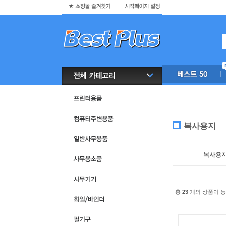
복사용지
복사용
총
23
개의 상품이 