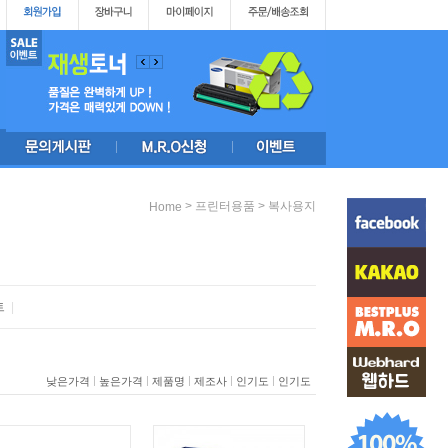
>
>
프린터용품
복사용지
Home
트
|
|
|
|
|
|
낮은가격
높은가격
제품명
제조사
인기도
인기도