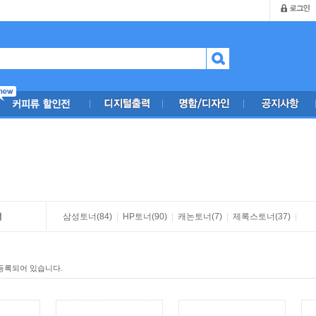
너
삼성토너
(84)
|
HP토너
(90)
|
캐논토너
(7)
|
제록스토너
(37)
|
등록되어 있습니다.