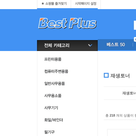
재생토너
재생토
총
218
개의 상품이 