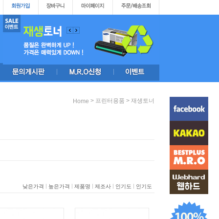
>
>
프린터용품
재생토너
Home
|
|
|
|
|
낮은가격
높은가격
제품명
제조사
인기도
인기도