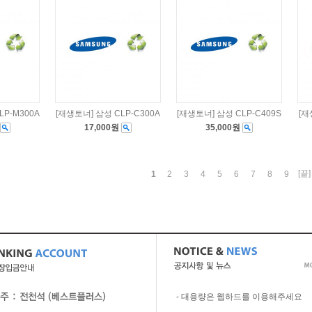
LP-M300A
[재생토너] 삼성 CLP-C300A
[재생토너] 삼성 CLP-C409S
[재
17,000원
35,000원
[끝]
1
2
3
4
5
6
7
8
9
-
대용량은 웹하드를 이용해주세요