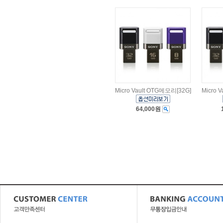
Micro Vault OTG메모리[32G]
Micro 
64,000원