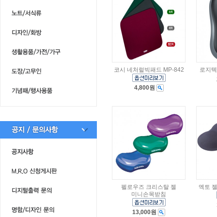
코시 네처럴빅패드 MP-842
로지텍
4,800원
펠로우즈 크리스탈 젤
엑토 젤
미니손목받침
13,000원