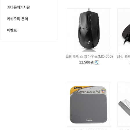
플레오맥스 광마우스(MO-650)
삼성 광마
11,500원