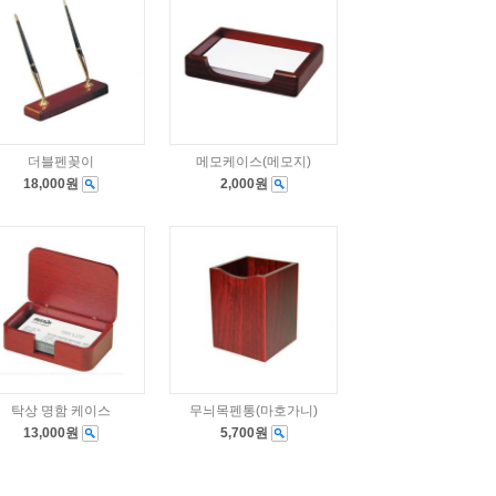
더블펜꽂이
메모케이스(메모지)
18,000원
2,000원
탁상 명함 케이스
무늬목펜통(마호가니)
13,000원
5,700원