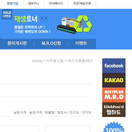
>
>
사무용소품
데스크용품/패드
Home
|
|
|
|
|
낮은가격
높은가격
제품명
제조사
인기도
인기도