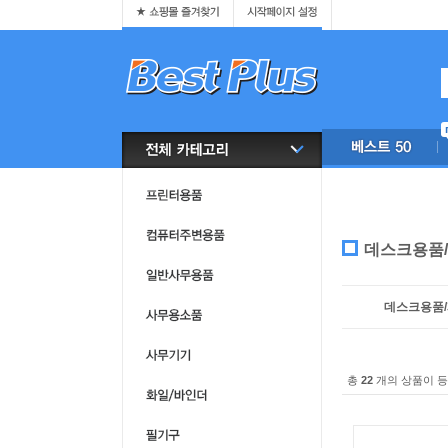
데스크용품
데스크용품
총
22
개의 상품이 