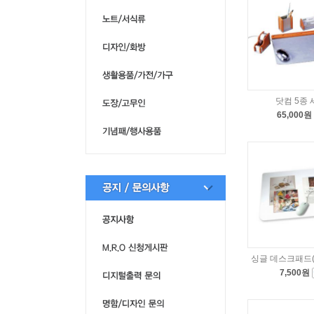
닷컴 5종 
65,000원
싱글 데스크패드(4
7,500원