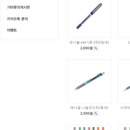
유니볼 eye UB-150(청색)
2,000원
에너겔 니들포인트(흑색)
사쿠라
2,500원