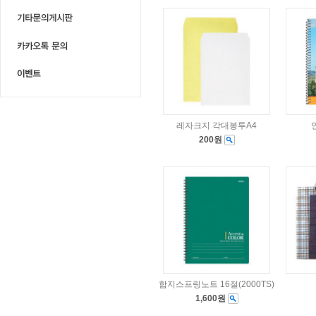
레자크지 각대봉투A4
200원
합지스프링노트 16절(2000TS)
1,600원