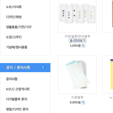
수연/결혼/부의봉투
1,000원
이중봉투
노
6,000원