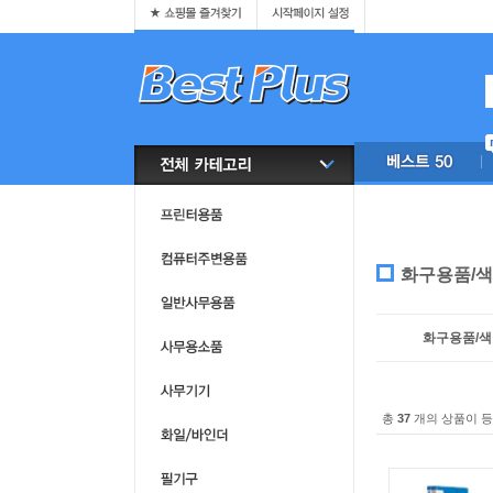
화구용품/
화구용품/
총
37
개의 상품이 