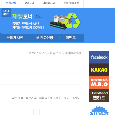
>
>
디자인/화방
화구용품/색연필
Home
|
|
|
|
|
낮은가격
높은가격
제품명
제조사
인기도
인기도