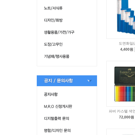
도면화일(A
4,400원
파버 카스텔 색연
72,000원