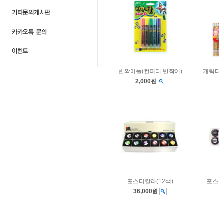
반짝이풀(컨페티 반짝이)
캐릭터
2,000원
포스터칼라(12색)
포스
36,000원