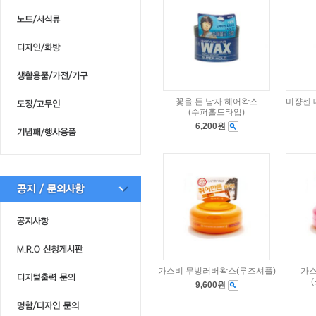
꽃을 든 남자 헤어왁스
미쟝센 
(수퍼홀드타입)
6,200원
가스비 무빙러버왁스(루즈셔플)
가스
9,600원