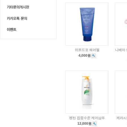
아르드포 헤어젤
니베아
4,000원
펜틴 집중수준 케어샴푸
케라시
12,000원