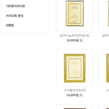
알루미늄액자(A3/은색)
알루
18,000원
수지틀액자4(A3)
수
14,000원