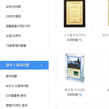
수지틀액자2(A4)
알루
6,500원
볼트형 액자(중)
9,600원