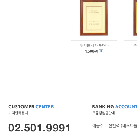
수지틀액자3(4x6)
수
4,500원