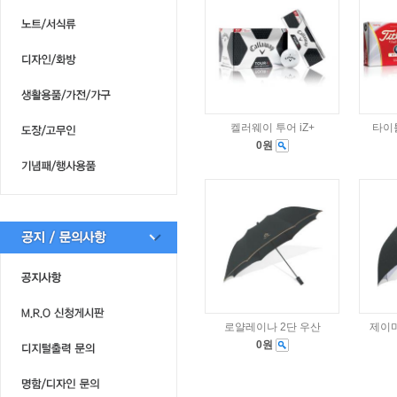
켈러웨이 투어 iZ+
타이틀
0원
로얄레이나 2단 우산
제이마
0원