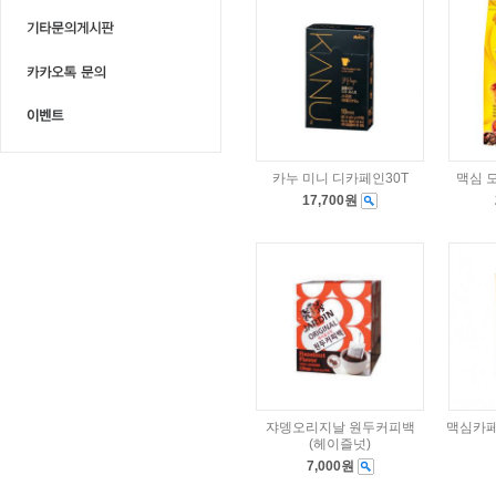
카누 미니 디카페인30T
맥심 모
17,700원
쟈뎅오리지날 원두커피백
맥심카페
(헤이즐넛)
7,000원