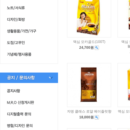
맥심 모카골드(100T)
맥심
블
24,700원
쟈뎅 클래스 로얄 헤이즐럿향
맥심 모
18,000원